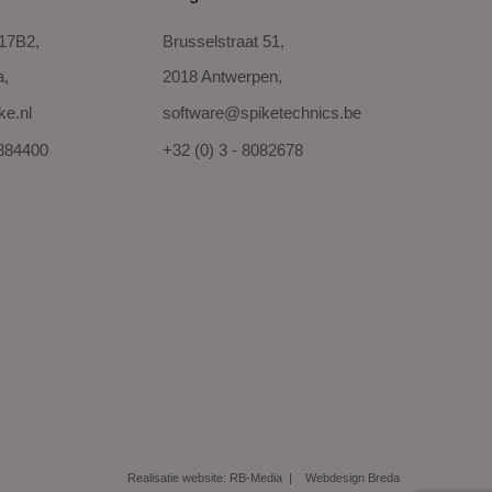
 17B2,
Brusselstraat 51,
a,
2018 Antwerpen,
ke.nl
software@spiketechnics.be
8884400
+32 (0) 3 - 8082678
Realisatie website:
RB-Media
Webdesign
Breda