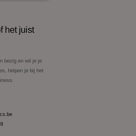
f het juist
 bezig en wil je je
s, helpen je bij het
siness.
cs.be
78