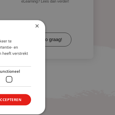
eLearning? Lees dan verder!
×
Meer info graag!
keer te
tentie- en
 heeft verstrekt
unctioneel
ACCEPTEREN