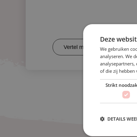
Deze websit
Vertel me meer!
We gebruiken coo
analyseren. We de
analysepartners,
of die zij hebbe
Strikt noodzak
DETAILS WE