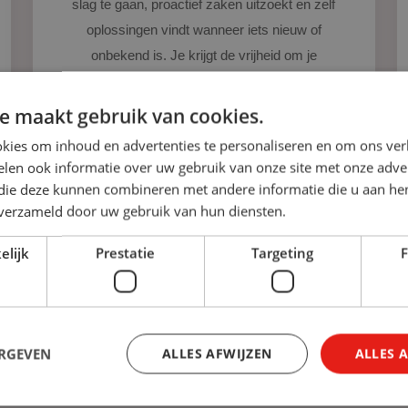
slag te gaan, proactief zaken uitzoekt en zelf
oplossingen vindt wanneer iets nieuw of
onbekend is. Je krijgt de vrijheid om je
verantwoordelijkheid te nemen.
e maakt gebruik van cookies.
Lees verder
kies om inhoud en advertenties te personaliseren en om ons ver
len ook informatie over uw gebruik van onze site met onze adver
 die deze kunnen combineren met andere informatie die u aan hen
n verzameld door uw gebruik van hun diensten.
elijk
Prestatie
Targeting
F
ERGEVEN
ALLES AFWIJZEN
ALLES 