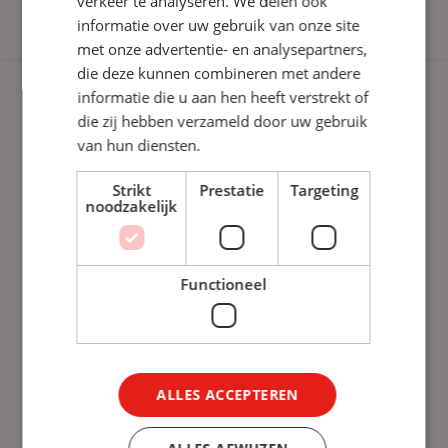
verkeer te analyseren. We delen ook
informatie over uw gebruik van onze site
met onze advertentie- en analysepartners,
die deze kunnen combineren met andere
informatie die u aan hen heeft verstrekt of
Diensten
die zij hebben verzameld door uw gebruik
van hun diensten.
Learning Management System
Strikt
Prestatie
Targeting
Content
noodzakelijk
L&D-as-a-Service
Functioneel
Sectoren
Corporate
MKB
ALLES ACCEPTEREN
Onderwijs