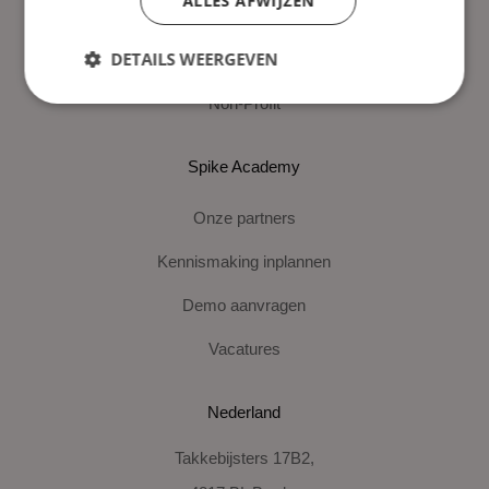
ALLES AFWIJZEN
Publieke sector & Overheid
DETAILS WEERGEVEN
Productie & Industrie
Non-Profit
Spike Academy
Onze partners
Kennismaking inplannen
Demo aanvragen
Vacatures
Nederland
Takkebijsters 17B2,