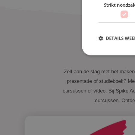
Strikt noodzak
DETAILS WE
Zelf aan de slag met het maken 
presentatie of studieboek? Met
cursussen of video. Bij Spike A
cursussen. Ontdek