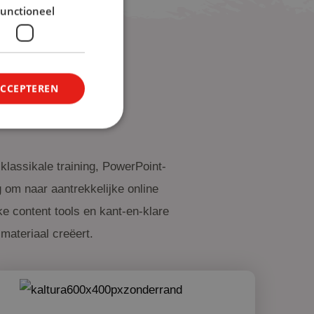
unctioneel
ACCEPTEREN
klassikale training, PowerPoint-
g om naar aantrekkelijke online
e content tools en kant-en-klare
materiaal creëert.