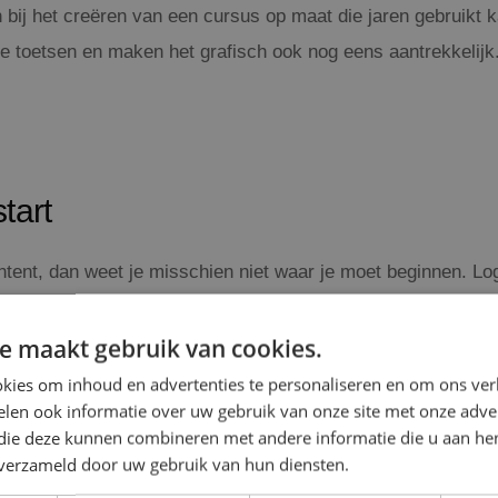
n bij het creëren van een cursus op maat die jaren gebruikt
de toetsen en maken het grafisch ook nog eens aantrekkelijk.
tart
ntent, dan weet je misschien niet waar je moet beginnen. Log
ining om een goede start te maken is gewenst. Wij trainen o
les over hoe je eLearning content opbouwt, maar ken je ook m
e maakt gebruik van cookies.
kies om inhoud en advertenties te personaliseren en om ons ver
len ook informatie over uw gebruik van onze site met onze adver
 die deze kunnen combineren met andere informatie die u aan hen
n verzameld door uw gebruik van hun diensten.