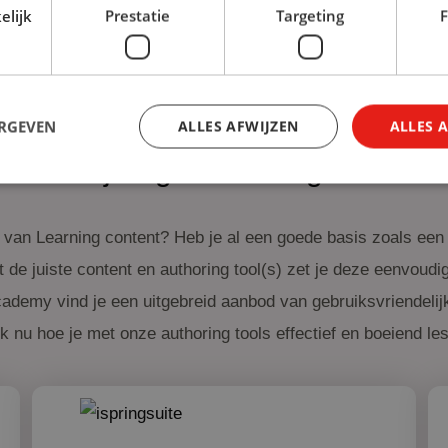
elijk
Prestatie
Targeting
F
ERGEVEN
ALLES AFWIJZEN
ALLES 
Maak je eigen Learning content
van Learning content? Heb je al een goede basis zoals een 
 de juiste content en authoring tool(s) zet je deze eenvoudi
cademy vind je een uitgebreid aanbod van gebruiksvriendelijk
 nu hoe je met onze authoring tools effectief en boeiend les