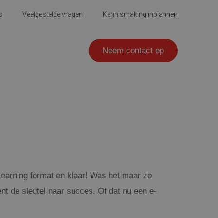
s
Veelgestelde vragen
Kennismaking inplannen
Neem contact op
Learning format en klaar! Was het maar zo
ent de sleutel naar succes. Of dat nu een e-