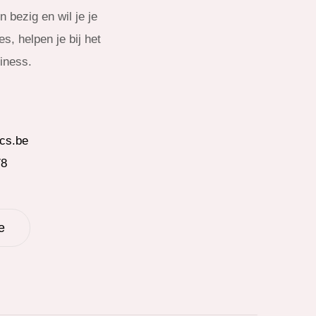
 bezig en wil je je
s, helpen je bij het
siness.
cs.be
78
e