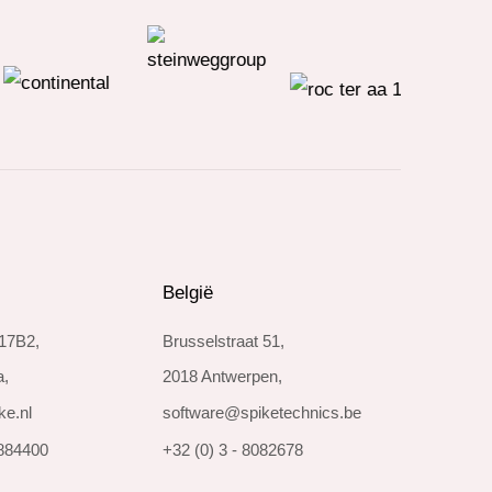
België
 17B2,
Brusselstraat 51,
a,
2018 Antwerpen,
ke.nl
software@spiketechnics.be
8884400
+32 (0) 3 - 8082678