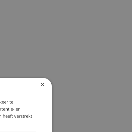
×
keer te
tentie- en
 heeft verstrekt