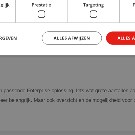
elijk
Prestatie
Targeting
F
ERGEVEN
ALLES AFWIJZEN
ALLES 
n passende Enterprise oplossing. Iets wat grote aantallen aa
zeer belangrijk. Maar ook overzicht en de mogelijkheid voor
.