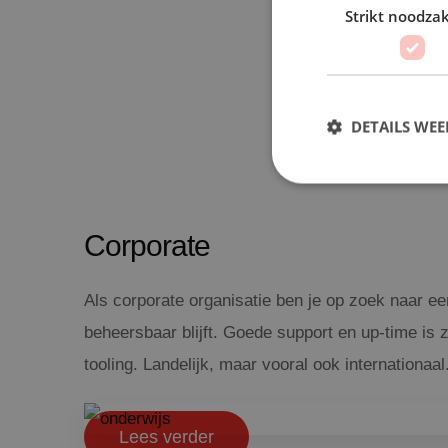
Strikt noodzak
DETAILS WE
Corporate
Als corporate organisatie ben je op zoek naar ee
beheersbaar blijft. Goede support en up-time is 
tooling. Landelijk, maar vooral ook internationaal
Lees verder