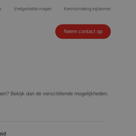
s
Veelgestelde vragen
Kennismaking inplannen
Neem contact op
en? Bekijk dan de verschillende mogelijkheden.
eid