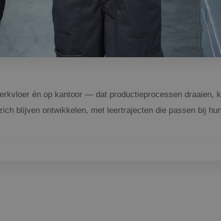
kvloer én op kantoor — dat productieprocessen draaien, kwal
ich blijven ontwikkelen, met leertrajecten die passen bij hu