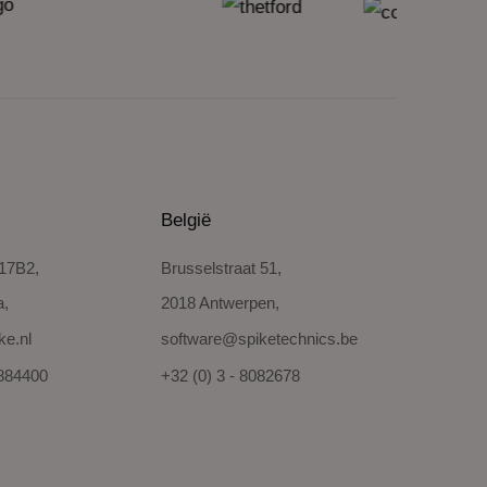
België
 17B2,
Brusselstraat 51,
a,
2018 Antwerpen,
ke.nl
software@spiketechnics.be
8884400
+32 (0) 3 - 8082678