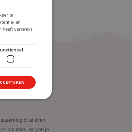
keer te
tentie- en
 heeft verstrekt
unctioneel
ACCEPTEREN
f het juist
eLearning of al even
 de ambities, helpen je