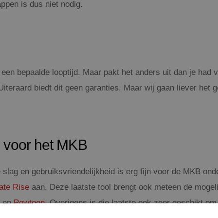
ppen is dus niet nodig.
or een bepaalde looptijd. Maar pakt het anders uit dan je h
Uiteraard biedt dit geen garanties. Maar wij gaan liever het
e voor het MKB
e slag en gebruiksvriendelijkheid is erg fijn voor de MKB on
late Rise
aan. Deze laatste tool brengt ook meteen de mogel
en
Powtoon
. Overigens is die laatste ook zeer geschikt om