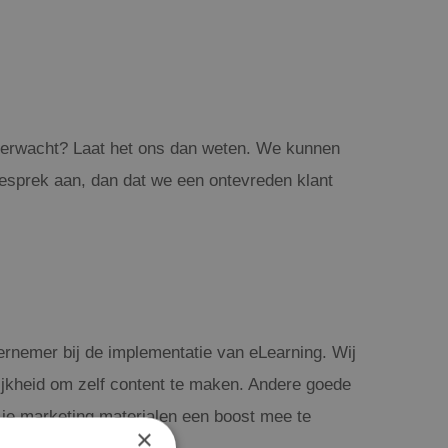
ad verwacht? Laat het ons dan weten. We kunnen
 gesprek aan, dan dat we een ontevreden klant
dernemer bij de implementatie van eLearning. Wij
ijkheid om zelf content te maken. Andere goede
 je marketing materialen een boost mee te
×