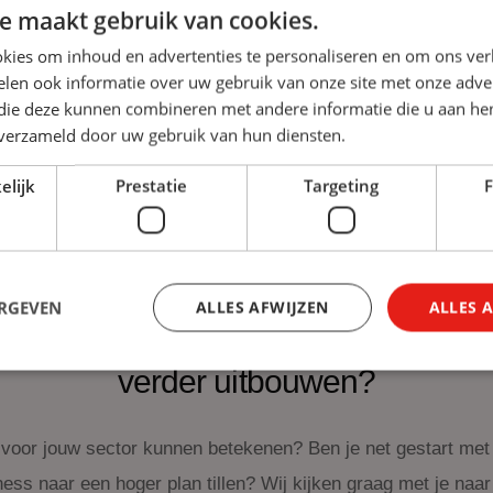
e maakt gebruik van cookies.
kies om inhoud en advertenties te personaliseren en om ons ver
len ook informatie over uw gebruik van onze site met onze adver
 die deze kunnen combineren met andere informatie die u aan hen
n verzameld door uw gebruik van hun diensten.
elijk
Prestatie
Targeting
F
ERGEVEN
ALLES AFWIJZEN
ALLES 
ok starten met
Leren & Ontwikkelen
o
verder uitbouwen?
 voor jouw sector kunnen betekenen? Ben je net gestart met 
iness naar een hoger plan tillen? Wij kijken graag met je naar