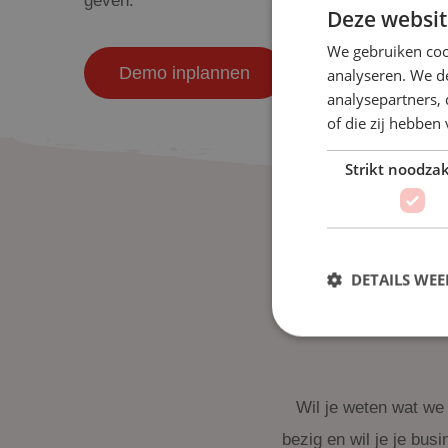
geven.
Deze websit
We gebruiken coo
Demo inplannen
analyseren. We de
analysepartners,
of die zij hebbe
Strikt noodzak
DETAILS WE
Wil je o
Wil je weten wat we
bezig en wil je je bus