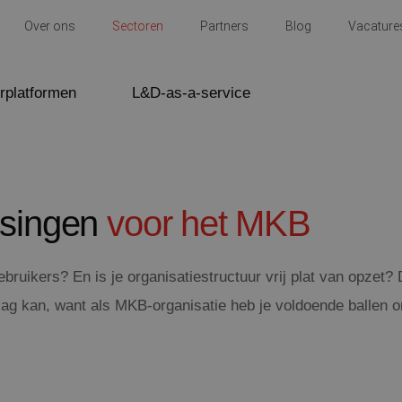
Over ons
Sectoren
Partners
Blog
Vacature
rplatformen
L&D-as-a-service
ssingen
voor het MKB
ebruikers? En is je organisatiestructuur vrij plat van opzet
 slag kan, want als MKB-organisatie heb je voldoende ballen 