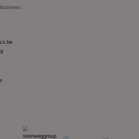
 business.
cs.be
78
e