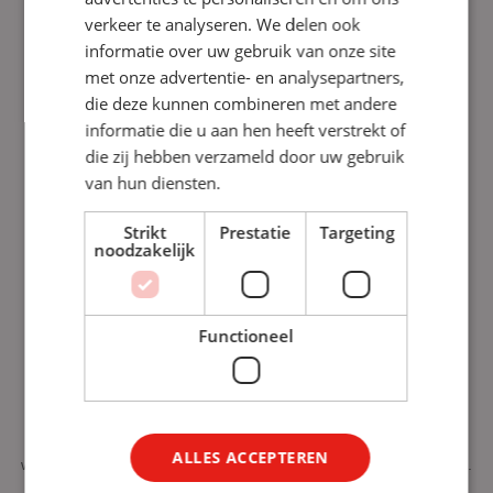
verkeer te analyseren. We delen ook
Maak
informatie over uw gebruik van onze site
met onze advertentie- en analysepartners,
Maak gemakkelijk je video’s en presentaties in welke stijl dan
die deze kunnen combineren met andere
ook met video, afbeeldingen, karakters en animaties.
informatie die u aan hen heeft verstrekt of
die zij hebben verzameld door uw gebruik
van hun diensten.
Manage
Strikt
Prestatie
Targeting
noodzakelijk
Manage jouw projecten, teams en deel je bibliotheek met je
teams. Stel je data veilig met ISO Certified Private Cloud
Functioneel
Deel
Deel jouw creaties op social media, marketing platforms en je
ALLES ACCEPTEREN
website. Zonder enige moeite download je videos naar je device.