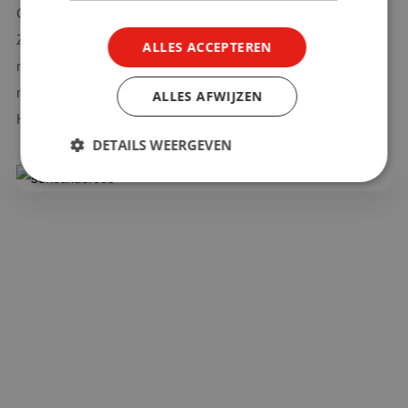
Connect HeyGen aan verschillende apps met behulp van
Zapier. Gebruik een integratie met bijvoorbeeld je e-mail
ALLES ACCEPTEREN
marketing platform, online leeromgeving, HR-systeem, social
media of video-platforms. Je kunt het zo gek niet bedenken.
ALLES AFWIJZEN
Het voordeel? Je bespaart nog meer tijd en moeite.
DETAILS WEERGEVEN