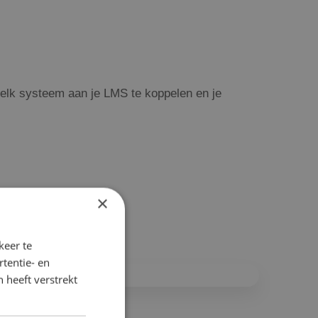
a elk systeem aan je LMS te koppelen en je
×
keer te
tentie- en
 heeft verstrekt