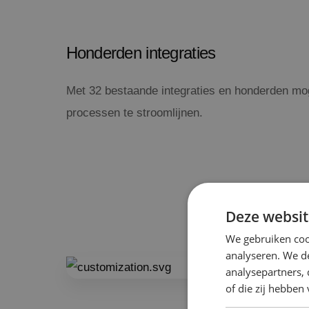
Honderden integraties
Met 32 bestaande integraties en honderden moge
processen te stroomlijnen.
Deze websit
We gebruiken coo
analyseren. We de
analysepartners,
of die zij hebbe