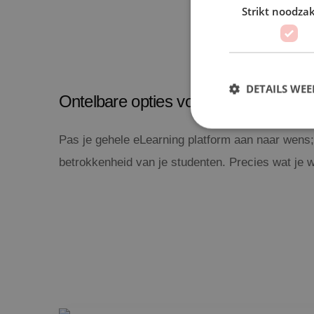
Strikt noodzak
DETAILS WE
Ontelbare opties voor eigen branding
Pas je gehele eLearning platform aan naar wens;
betrokkenheid van je studenten. Precies wat je w