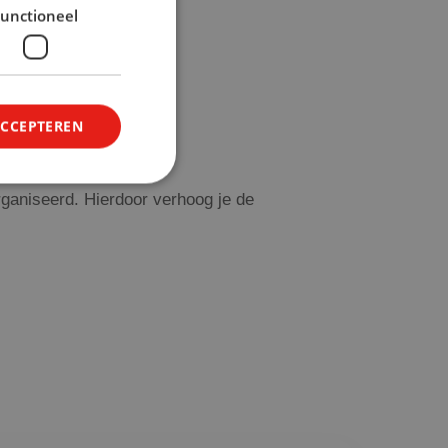
unctioneel
ACCEPTEREN
rganiseerd. Hierdoor verhoog je de