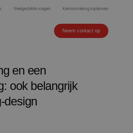
s
Veelgestelde vragen
Kennismaking inplannen
Neem contact op
ng en een
g: ook belangrijk
g-design