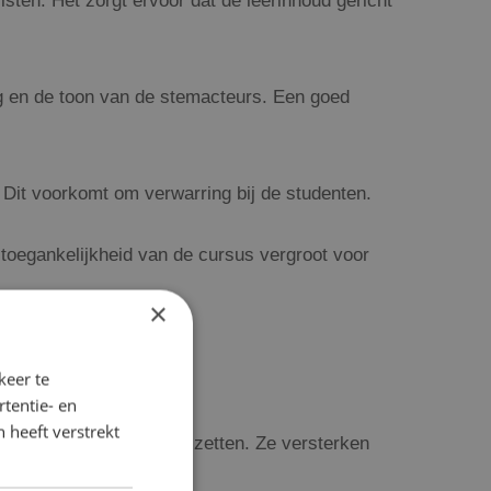
ten. Het zorgt ervoor dat de leerinhoud gericht
ng en de toon van de stemacteurs. Een goed
. Dit voorkomt om verwarring bij de studenten.
 toegankelijkheid van de cursus vergroot voor
×
keer te
tentie- en
 heeft verstrekt
earning-cursus neer kan zetten. Ze versterken