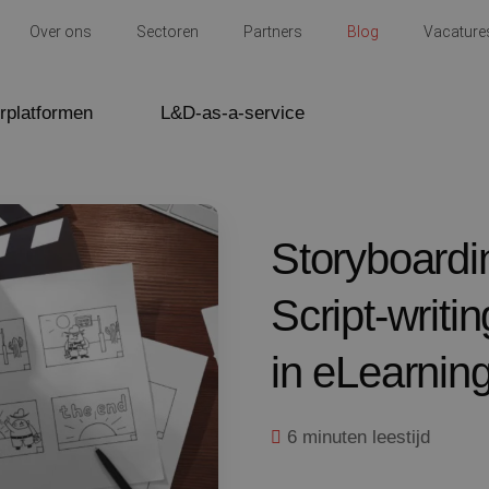
Over ons
Sectoren
Partners
Blog
Vacature
rplatformen
L&D-as-a-service
Storyboardi
Script-writin
in eLearnin
6 minuten leestijd