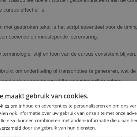
nier waarop leerdoelen worden gecommuniceerd aan de cursis
 cursus effectief is.
 met gesproken tekst is het script essentieel voor de timi
 een boeiende en meeslepende leerervaring.
 terminologie, stijl en toon van de cursus consistent blijven
ruikt om ondertiteling of transcripties te genereren, wat de
 die de cursus in een stille omgeving willen volgen.
e maakt gebruik van cookies.
cript versterken elkaar
kies om inhoud en advertenties te personaliseren en om ons ver
len ook informatie over uw gebruik van onze site met onze adver
 die deze kunnen combineren met andere informatie die u aan hen
r verbonden en vullen elkaar aan zodat jij een effectieve eL
n verzameld door uw gebruik van hun diensten.