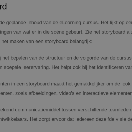
rd
de geplande inhoud van de eLearning-cursus. Het lijkt op ee
vingen van wat er in die scène gebeurt. Zie het storyboard 
 het maken van een storyboard belangrijk:
j het bepalen van de structuur en de volgorde van de cursus.
n soepele leerervaring. Het helpt ook bij het identificeren 
ten in een storyboard maakt het gemakkelijker om de look en
nten, zoals afbeeldingen, video's en interactieve elementen,
tekend communicatiemiddel tussen verschillende teamleden di
ntwikkelaars. Het zorgt ervoor dat iedereen dezelfde visie d