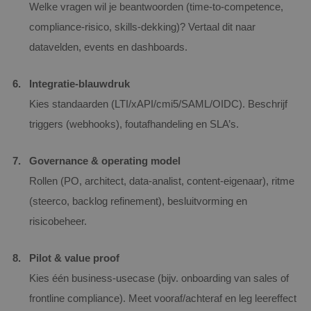
Welke vragen wil je beantwoorden (time‑to‑competence,
compliance‑risico, skills‑dekking)? Vertaal dit naar
datavelden, events en dashboards.
Integratie‑blauwdruk
Kies standaarden (LTI/xAPI/cmi5/SAML/OIDC). Beschrijf
triggers (webhooks), foutafhandeling en SLA’s.
Governance & operating model
Rollen (PO, architect, data‑analist, content‑eigenaar), ritme
(steerco, backlog refinement), besluitvorming en
risicobeheer.
Pilot & value proof
Kies één business‑usecase (bijv. onboarding van sales of
frontline compliance). Meet vooraf/achteraf en leg leereffect