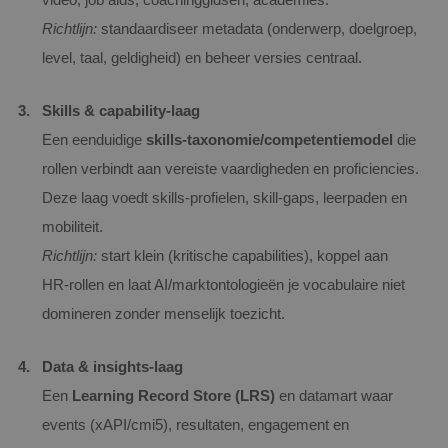
Richtlijn:
standaardiseer metadata (onderwerp, doelgroep,
level, taal, geldigheid) en beheer versies centraal.
Skills & capability‑laag
Een eenduidige
skills‑taxonomie/competentiemodel
die
rollen verbindt aan vereiste vaardigheden en proficiencies.
Deze laag voedt skills‑profielen, skill‑gaps, leerpaden en
mobiliteit.
Richtlijn:
start klein (kritische capabilities), koppel aan
HR‑rollen en laat AI/marktontologieën je vocabulaire niet
domineren zonder menselijk toezicht.
Data & insights‑laag
Een
Learning Record Store (LRS)
en datamart waar
events (xAPI/cmi5), resultaten, engagement en