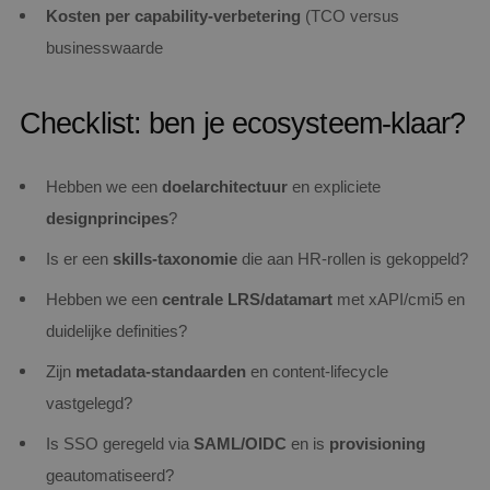
Kosten per capability‑verbetering
(TCO versus
businesswaarde
Checklist: ben je ecosysteem‑klaar?
Hebben we een
doelarchitectuur
en expliciete
designprincipes
?
Is er een
skills‑taxonomie
die aan HR‑rollen is gekoppeld?
Hebben we een
centrale LRS/datamart
met xAPI/cmi5 en
duidelijke definities?
Zijn
metadata‑standaarden
en content‑lifecycle
vastgelegd?
Is SSO geregeld via
SAML/OIDC
en is
provisioning
geautomatiseerd?