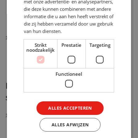
met onze advertentie- en analysepartners,
Dubbelingen, veroudering, geen “single source of truth”.
die deze kunnen combineren met andere
Oplossing:
content lifecycle met review‑data, archivering
informatie die u aan hen heeft verstrekt of
en kwaliteitscriteria.
die zij hebben verzameld door uw gebruik
van hun diensten.
Geen test/acceptatieomgeving
Strikt
Prestatie
Targeting
Integraties worden rechtstreeks in productie getest.
noodzakelijk
Oplossing:
houd DEV/ACC/PRD gescheiden en automate
regressietests voor leerflows.
Functioneel
Een pragmatische aanpak in 9
stappen
ALLES ACCEPTEREN
Inventarisatie & heatmap
Breng tools, integraties, contracten, datastromen, licenties
ALLES AFWIJZEN
en risico’s in kaart. Visualiseer overlap en hiaten.