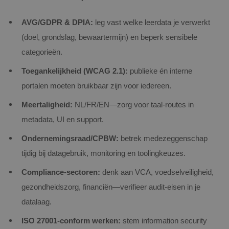
AVG/GDPR & DPIA:
leg vast welke leerdata je verwerkt
(doel, grondslag, bewaartermijn) en beperk sensibele
categorieën.
Toegankelijkheid (WCAG 2.1):
publieke én interne
portalen moeten bruikbaar zijn voor iedereen.
Meertaligheid:
NL/FR/EN—zorg voor taal‑routes in
metadata, UI en support.
Ondernemingsraad/CPBW:
betrek medezeggenschap
tijdig bij datagebruik, monitoring en toolingkeuzes.
Compliance‑sectoren:
denk aan VCA, voedselveiligheid,
gezondheidszorg, financiën—verifieer audit‑eisen in je
datalaag.
ISO 27001‑conform werken:
stem information security