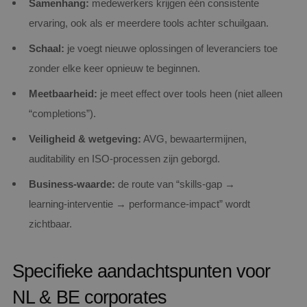
Samenhang:
medewerkers krijgen één consistente
ervaring, ook als er meerdere tools achter schuilgaan.
Schaal:
je voegt nieuwe oplossingen of leveranciers toe
zonder elke keer opnieuw te beginnen.
Meetbaarheid:
je meet effect over tools heen (niet alleen
“completions”).
Veiligheid & wetgeving:
AVG, bewaartermijnen,
auditability en ISO‑processen zijn geborgd.
Business‑waarde:
de route van “skills‑gap →
learning‑interventie → performance‑impact” wordt
zichtbaar.
Specifieke aandachtspunten voor
NL & BE corporates