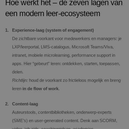
Hoe werkt het – de zeven lagen van
een modern leer‑ecosysteem
Experience‑laag (system of engagement)
De zichtbare voorkant voor medewerkers en managers: je
LXP/leerportal, LMS‑catalogus, Microsoft Teams/Viva,
intranet, mobiele microlearning, performance support in
apps. Hier “gebeurt” leren: ontdekken, starten, toepassen,
delen.
Richtlijn:
houd de voorkant zo frictieloos mogelijk en breng
leren
in de flow of work
.
Content‑laag
Auteurstools, contentbibliotheken, onderwerp‑experts
(SME’s) en user‑generated content. Denk aan SCORM,
video, job aids, coachinggidsen, academies.