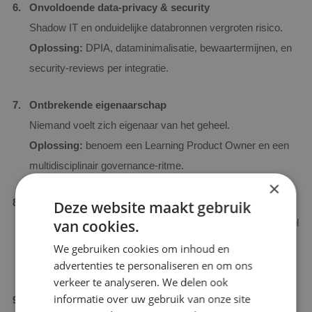
Onvoldoende data‑privacy & security
Shadow IT en onduidelijke databronnen vergroten risico.
Oplossing:
DPIA, dataminimalisatie, bewaartermijnen, en
security‑reviews per integratie.
Ontbrekende eigenaarschap
Niemand voelt zich eigenaar van het geheel.
Oplossing:
benoem een Learning Product Owner en een
multidisciplinair governance‑ritme.
×
Adoptie pas aan het eind
Deze website maakt gebruik
“Als we bouwen, komen ze wel” werkt niet.
Oplossing:
stel
van cookies.
persona’s, journeys en nudges centraal; test in pilots en
We gebruiken cookies om inhoud en
ontwerp change‑communicatie.
advertenties te personaliseren en om ons
verkeer te analyseren. We delen ook
informatie over uw gebruik van onze site
Slechte content‑hygiëne