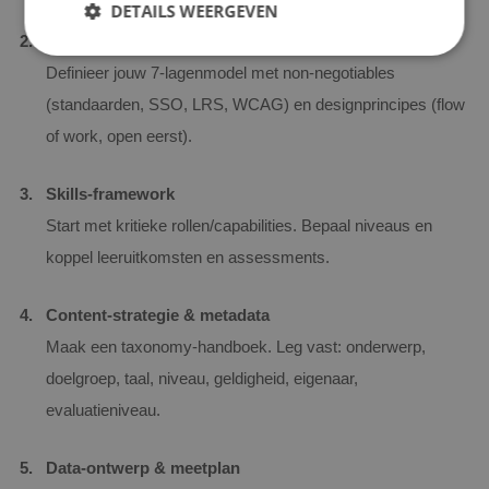
DETAILS WEERGEVEN
Doelarchitectuur & principes
Definieer jouw 7‑lagenmodel met non‑negotiables
(standaarden, SSO, LRS, WCAG) en designprincipes (flow
of work, open eerst).
Skills‑framework
Start met kritieke rollen/capabilities. Bepaal niveaus en
koppel leeruitkomsten en assessments.
Content‑strategie & metadata
Maak een taxonomy‑handboek. Leg vast: onderwerp,
doelgroep, taal, niveau, geldigheid, eigenaar,
evaluatieniveau.
Data‑ontwerp & meetplan