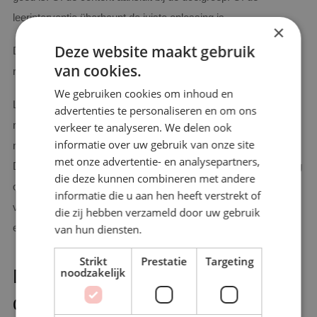
leerinterventie überhaupt de juiste oplossing is.
×
Deze website maakt gebruik
De human in the loop wordt dus geen detail, maar een
van cookies.
randvoorwaarde.
We gebruiken cookies om inhoud en
L&D’ers verschuiven steeds meer van uitvoerder naar
advertenties te personaliseren en om ons
regisseur. Van contentmaker naar leerarchitect. Van beheerder
verkeer te analyseren. We delen ook
informatie over uw gebruik van onze site
naar adviseur. Van trainer naar ontwerper van leerervaringen.
met onze advertentie- en analysepartners,
De waarde zit niet meer alleen in het maken van een e-learning
die deze kunnen combineren met andere
of het beheren van een LMS, maar in het kunnen beoordelen,
informatie die u aan hen heeft verstrekt of
verbinden en toepassen van technologie op een manier die
die zij hebben verzameld door uw gebruik
echt bijdraagt aan organisatiedoelen.
van hun diensten.
Strikt
Prestatie
Targeting
De rol van L&D verandert sneller
noodzakelijk
dan veel organisaties denken