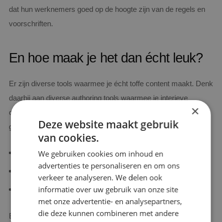
dat hun werknemers goed op de hoogte zijn van de regels en
voorschriften.
En hoe maak je het dan écht leuk?
Er zijn diverse tools waarmee je écht toffe content maakt. Denk
daarbij aan diverse authoring tools waarmee je interieve
×
content kan maken. We hebben wat voorbeelden op een rij
Deze website maakt gebruik
gezet:
van cookies.
iSpring Suite’s brandveiligheidscursus
We gebruiken cookies om inhoud en
advertenties te personaliseren en om ons
Thinglink’s guided safety tour
verkeer te analyseren. We delen ook
informatie over uw gebruik van onze site
Easygenerator’s anti-harressment training
met onze advertentie- en analysepartners,
die deze kunnen combineren met andere
Bij Spike Academy geloven we sterk in de kracht van online