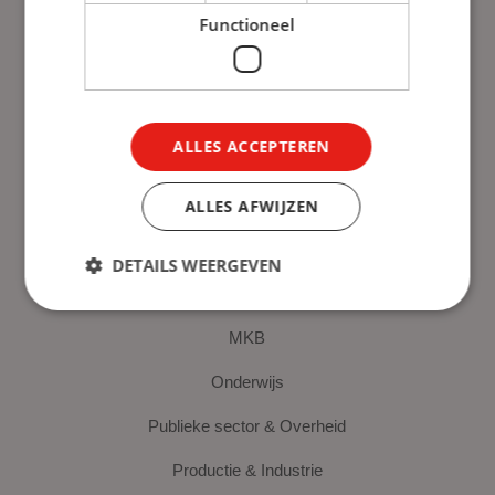
Functioneel
Diensten
Learning Management System
Content
ALLES ACCEPTEREN
L&D-as-a-Service
ALLES AFWIJZEN
Sectoren
DETAILS WEERGEVEN
Corporate
MKB
Onderwijs
Publieke sector & Overheid
Productie & Industrie