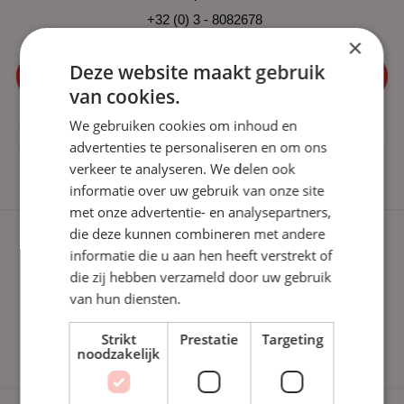
+32 (0) 3 - 8082678
×
Deze website maakt gebruik
Kennismaking plannen?
van cookies.
We gebruiken cookies om inhoud en
Houd me op de hoogte
advertenties te personaliseren en om ons
verkeer te analyseren. We delen ook
informatie over uw gebruik van onze site
met onze advertentie- en analysepartners,
die deze kunnen combineren met andere
informatie die u aan hen heeft verstrekt of
die zij hebben verzameld door uw gebruik
van hun diensten.
Strikt
Prestatie
Targeting
noodzakelijk